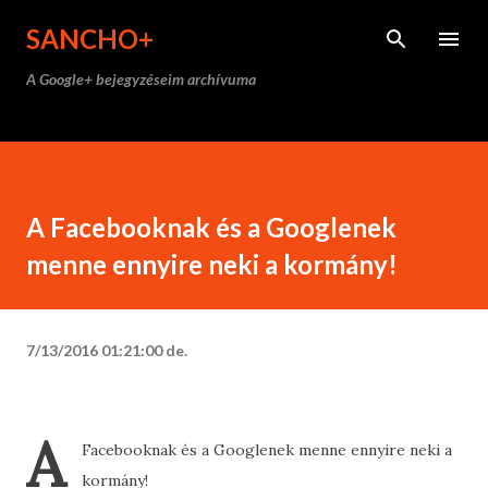
Ugrás a fő tartalomra
SANCHO+
A Google+ bejegyzéseim archívuma
A Facebooknak és a Googlenek
menne ennyire neki a kormány!
7/13/2016 01:21:00 de.
A
Facebooknak és a Googlenek menne ennyire neki a
kormány!