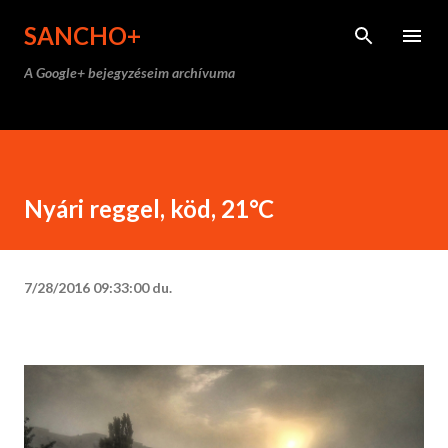
Ugrás a fő tartalomra
SANCHO+
A Google+ bejegyzéseim archívuma
Nyári reggel, köd, 21°C
7/28/2016 09:33:00 du.