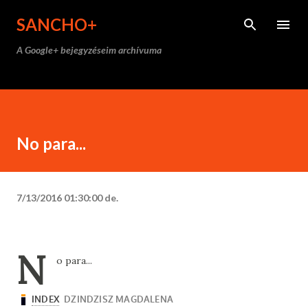
Ugrás a fő tartalomra
SANCHO+
A Google+ bejegyzéseim archívuma
No para...
7/13/2016 01:30:00 de.
N
o para...