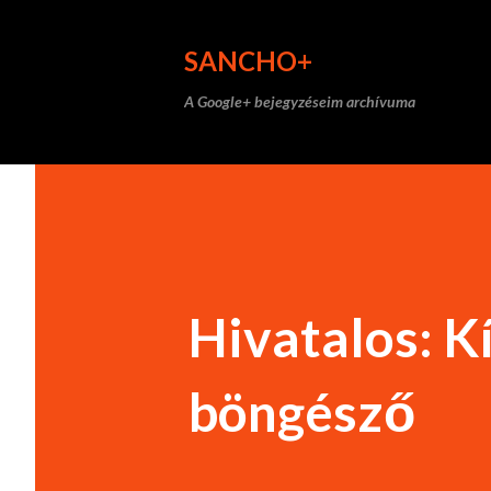
SANCHO+
A Google+ bejegyzéseim archívuma
Hivatalos: K
böngésző