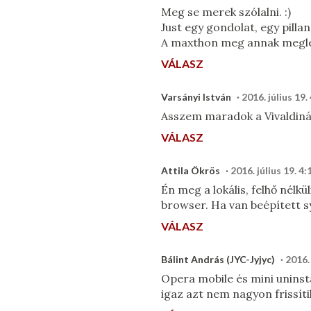
Meg se merek szólalni. :)
Just egy gondolat, egy pill
A maxthon meg annak meglepe
VÁLASZ
Varsányi István
2016. július 19.
Asszem maradok a Vivaldiná
VÁLASZ
Attila Ökrös
2016. július 19. 4:
Én meg a lokális, felhő nélkü
browser. Ha van beépített sy
VÁLASZ
Bálint András (JYC-Jyjyc)
2016. 
Opera mobile és mini uninst
igaz azt nem nagyon frissíti