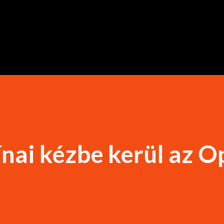
Ugrás a fő tartalomra
ínai kézbe kerül az O