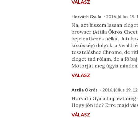
VÁLASZ
Horváth Gyula
2016. július 19. 
Na, azt hiszem lassan eleget
browser (Attila Ökrös Chee
bejelentkezés nélkül. Jutub
közösségi dolgokra Vivaldi 
teszteléshez Chrome, de ritk
eleget tud rólam, de a fő b
Motorját meg úgyis mindenk
VÁLASZ
Attila Ökrös
2016. július 19. 12
Horváth Gyula Jujj, ezt még o
Hogy jön ide? Erre majd viss
VÁLASZ