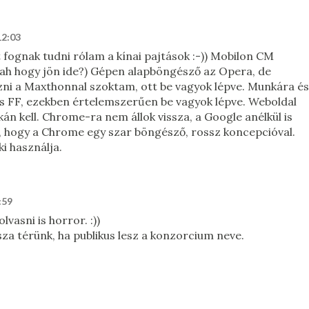
12:03
 fognak tudni rólam a kínai pajtások :-)) Mobilon CM
tah hogy jön ide?) Gépen alapböngésző az Opera, de
ozni a Maxthonnal szoktam, ott be vagyok lépve. Munkára és
és FF, ezekben értelemszerűen be vagyok lépve. Weboldal
án kell. Chrome-ra nem állok vissza, a Google anélkül is
aj, hogy a Chrome egy szar böngésző, rossz koncepcióval.
i használja.
:59
lvasni is horror. :))
za térünk, ha publikus lesz a konzorcium neve.