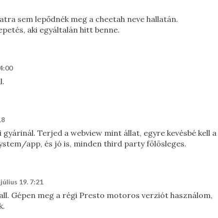
anatra sem lepődnék meg a cheetah neve hallatán.
tés, aki egyáltalán hitt benne.
 4:00
l.
18
li gyárinál. Terjed a webview mint állat, egyre kevésbé kell a
stem/app, és jó is, minden third party fölösleges.
július 19. 7:21
all. Gépen meg a régi Presto motoros verziót használom,
k.