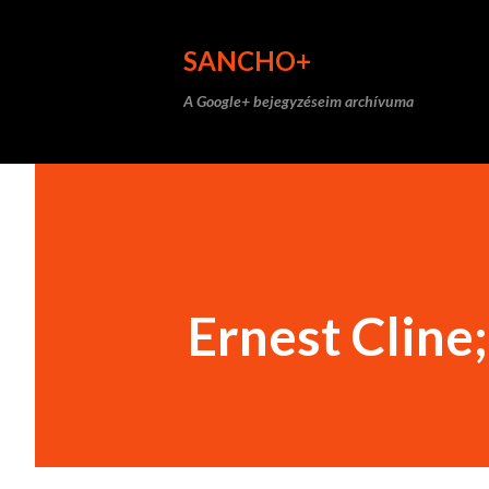
SANCHO+
A Google+ bejegyzéseim archívuma
Ernest Cline