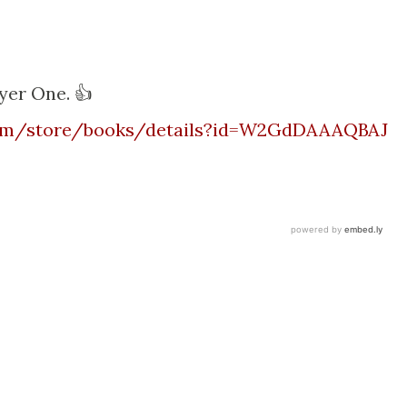
ayer One. 👍
.com/store/books/details?id=W2GdDAAAQBAJ