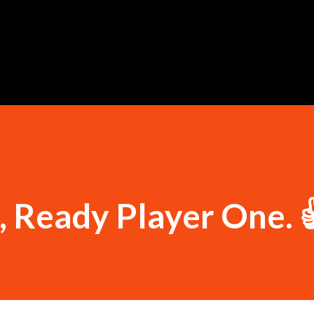
Ugrás a fő tartalomra
;, Ready Player One. 