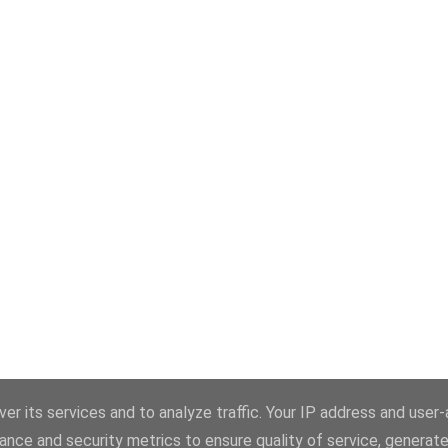
er its services and to analyze traffic. Your IP address and user
ance and security metrics to ensure quality of service, generat
Üzemeltető: Blogger