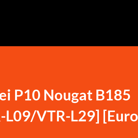
Ugrás a fő tartalomra
wei P10 Nougat B185
-L09/VTR-L29] [Euro