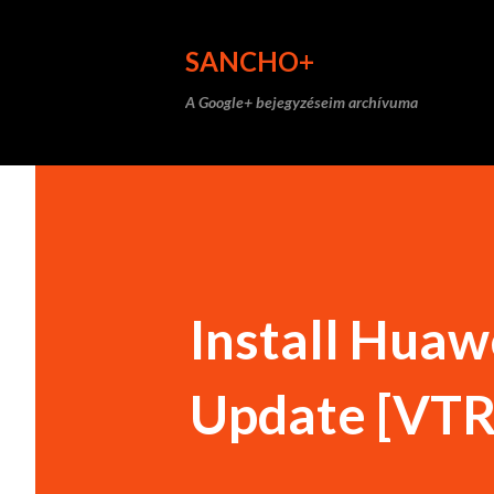
SANCHO+
A Google+ bejegyzéseim archívuma
Install Hua
Update [VTR