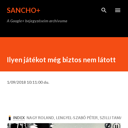
Ugrás a fő tartalomra
SANCHO+
A Google+ bejegyzéseim archívuma
Ilyen játékot még biztos nem látott
1/09/2018 10:11:00 du.