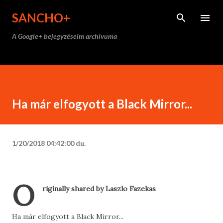
Ugrás a fő tartalomra
SANCHO+
A Google+ bejegyzéseim archívuma
Ha már elfogyott a Black Mirror...
1/20/2018 04:42:00 du.
O
riginally shared by Laszlo Fazekas
Ha már elfogyott a Black Mirror...