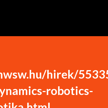
Ugrás a fő tartalomra
hwsw.hu/hirek/5533
ynamics-robotics-
otika.html