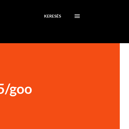
KERESÉS
5/goo