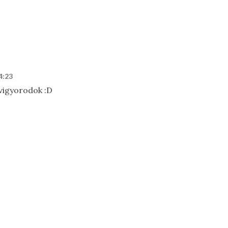
4:23
vigyorodok :D