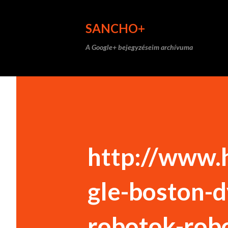
SANCHO+
A Google+ bejegyzéseim archívuma
http://www.
gle-boston-d
robotok-rob