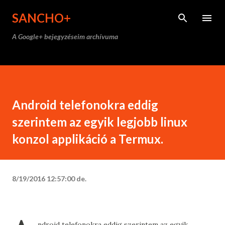
Ugrás a fő tartalomra
SANCHO+
A Google+ bejegyzéseim archívuma
Android telefonokra eddig
szerintem az egyik legjobb linux
konzol applikáció a Termux.
8/19/2016 12:57:00 de.
ndroid telefonokra eddig szerintem az egyik