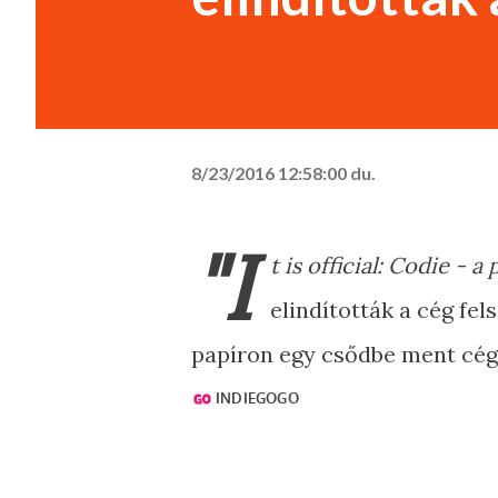
8/23/2016 12:58:00 du.
"I
t is official: Codie -
elindították a cég fe
papíron egy csődbe ment cég