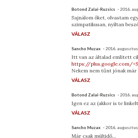
Botond Zalai-Ruzsics
2016. au
Sajnálom őket, olvastam egy 
szimpatikusan, nyíltan beszé
VÁLASZ
Sancho Muzax
2016. augusztus
Itt van az általad említett ci
https://plus.google.com/
Nekem nem tűnt jónak már a
VÁLASZ
Botond Zalai-Ruzsics
2016. au
Igen ez az (akkor is te linke
VÁLASZ
Sancho Muzax
2016. augusztus
Már csak múltidő...