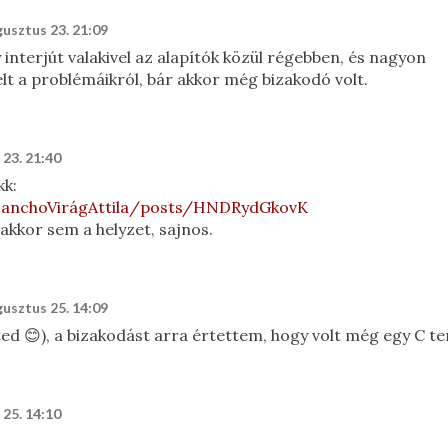
gusztus 23. 21:09
interjút valakivel az alapítók közül régebben, és nagyon
lt a problémáikról, bár akkor még bizakodó volt.
 23. 21:40
kk:
+SanchoVirágAttila/posts/HNDRydGkovK
kkor sem a helyzet, sajnos.
gusztus 25. 14:09
lted 😊), a bizakodást arra értettem, hogy volt még egy C te
 25. 14:10