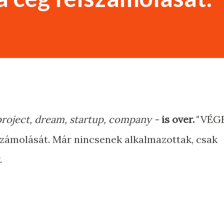
 a project, dream, startup, company -
is over.
"
VÉGE
lszámolását. Már nincsenek alkalmazottak, csak
.