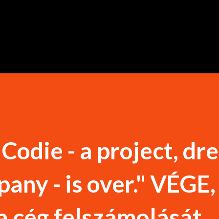
Ugrás a fő tartalomra
l: Codie - a project, dr
any - is over." VÉGE,
a cég felszámolását.