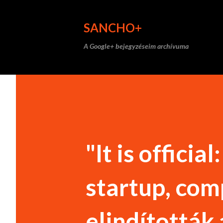
SANCHO+
A Google+ bejegyzéseim archívuma
"It is officia
startup, comp
elindították 