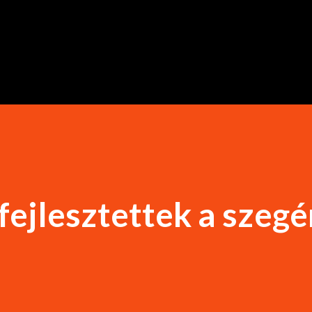
Ugrás a fő tartalomra
fejlesztettek a szeg