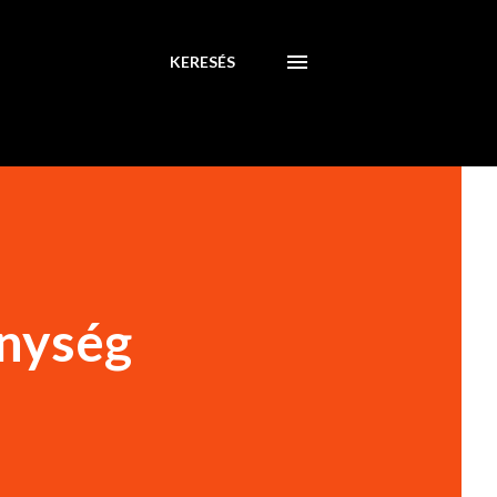
KERESÉS
énység