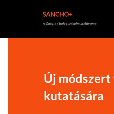
SANCHO+
A Google+ bejegyzéseim archívuma
Új módszert 
kutatására