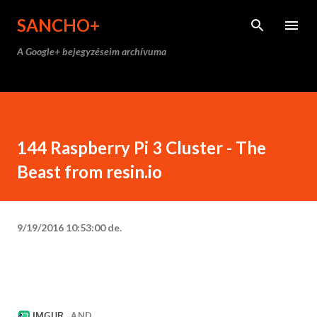
Ugrás a fő tartalomra
SANCHO+
A Google+ bejegyzéseim archívuma
144 Raspberry Pi 3 Cluster - The
Beast from resin.io
9/19/2016 10:53:00 de.