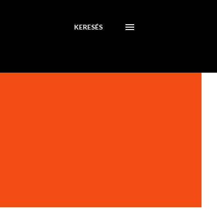
KERESÉS