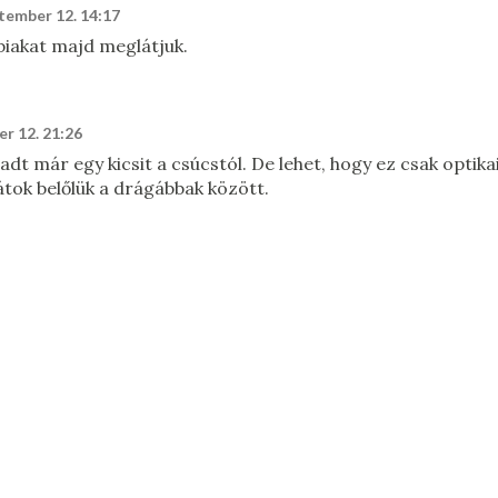
tember 12. 14:17
biakat majd meglátjuk.
r 12. 21:26
t már egy kicsit a csúcstól. De lehet, hogy ez csak optika
átok belőlük a drágábbak között.