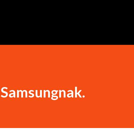
Ugrás a fő tartalomra
a Samsungnak.