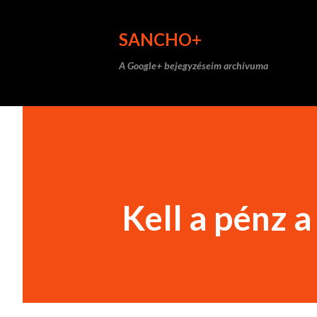
SANCHO+
A Google+ bejegyzéseim archívuma
Kell a pénz 