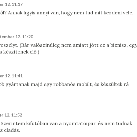
r 12. 11:17
l? Annak úgyis annyi van, hogy nem tud mit kezdeni vele.
tember 12. 11:20
veszélyt. (Bár valószínűleg nem amiatt jött ez a biznisz, eg
s készítenek elő.)
r 12. 11:41
bb gyártanak majd egy robbanós mobilt, és készültek rá
r 12. 11:52
 Szerintem kifutóban van a nyomtatóipar, és nem tudnak
z eladás.