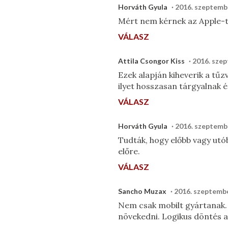
Horváth Gyula
2016. szeptembe
Mért nem kérnek az Apple-tő
VÁLASZ
Attila Csongor Kiss
2016. szep
Ezek alapján kiheverik a tűz
ilyet hosszasan tárgyalnak é
VÁLASZ
Horváth Gyula
2016. szeptembe
Tudták, hogy előbb vagy utó
előre.
VÁLASZ
Sancho Muzax
2016. szeptembe
Nem csak mobilt gyártanak.
növekedni. Logikus döntés a