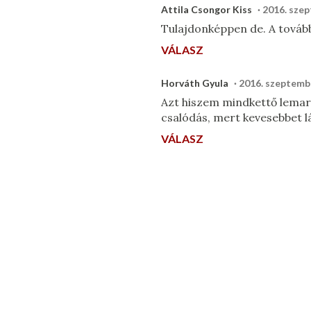
Attila Csongor Kiss
2016. szep
Tulajdonképpen de. A továb
VÁLASZ
Horváth Gyula
2016. szeptembe
Azt hiszem mindkettő lemarad
csalódás, mert kevesebbet l
VÁLASZ