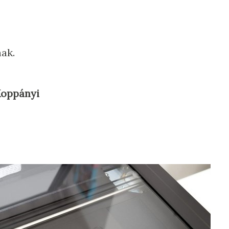
ak.
Koppányi