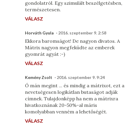
gondolatról. Egy szimulált beszélgetésben,
természetesen.
VÁLASZ
Horváth Gyula
2016. szeptember 9. 2:58
Ekkora baromságot! De nagyon divatos. A
Mátrix nagyon megfeküdte az emberek
gyomrát agyát :-)
VÁLASZ
Kemény Zsolt
2016. szeptember 9. 9:24
Ó mán megint ... és mindig a mátrixot, ezt a
nevetségesen logikátlan butaságot adják
címnek. Tulajdonképp ha nem a mátrixra
hivatkoznának 20-50%-al máris
komolyabban venném a lehetőségét.
VÁLASZ