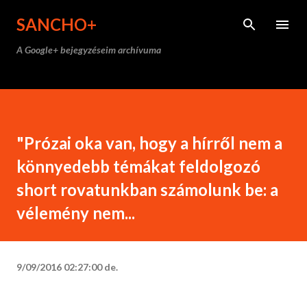
Ugrás a fő tartalomra
SANCHO+
A Google+ bejegyzéseim archívuma
"Prózai oka van, hogy a hírről nem a
könnyedebb témákat feldolgozó
short rovatunkban számolunk be: a
vélemény nem...
9/09/2016 02:27:00 de.