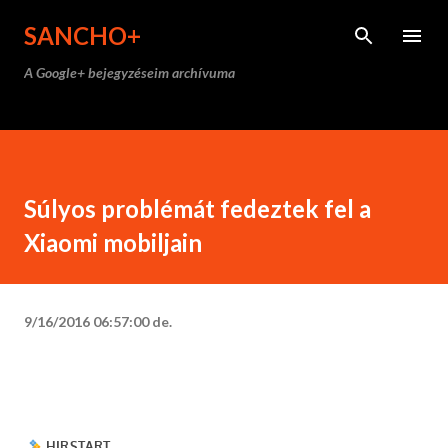
Ugrás a fő tartalomra
SANCHO+
A Google+ bejegyzéseim archívuma
Súlyos problémát fedeztek fel a
Xiaomi mobiljain
9/16/2016 06:57:00 de.